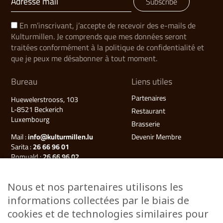
Subscribe
En m’inscrivant, j’accepte de recevoir des e-mails de
Kulturmillen. Je comprends que mes données seront
traitées conformément à la politique de confidentialité et
que je peux me désabonner à tout moment.
Bureau
Liens utiles
Partenaires
Huewelerstrooss, 103
L-8521 Beckerich
Restaurant
Luxembourg
Brasserie
Mail :
info@kulturmillen.lu
Devenir Membre
Sarita :
26 66 96 01
Romuald :
26 66 96 02
Françoise (Millegalerie) :
26 66 96 03
Nous et nos partenaires utilisons les
Plan du site
informations collectées par le biais de
Kulturmillen
cookies et de technologies similaires pour
Musée des énergies