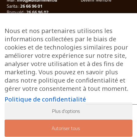
Sarita :
26 66 96 01
Romuald :
26 66 96 02
Françoise (Millegalerie) :
26 66 96 03
Nous et nos partenaires utilisons les
Plan du site
informations collectées par le biais de
Kulturmillen
cookies et de technologies similaires pour
Musée des énergies
améliorer votre expérience sur notre site,
Millegalerie
analyser votre utilisation et à des fins de
Évènements
marketing. Vous pouvez en savoir plus
Ateliers & Cours
dans notre politique de confidentialité et
Stages
gérer votre consentement à tout moment.
Visites guidées
Camille’s Gaart
Politique de confidentialité
Contact
Plus d'options
© 2026 - Kulturmillen, site réalisé par
Inside Communication
Politique de confidentialité
Autoriser tous