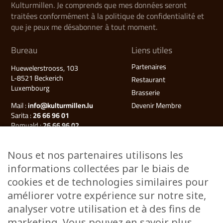
Kulturmillen. Je comprends que mes données seront
traitées conformément à la politique de confidentialité et
que je peux me désabonner à tout moment.
Bureau
Liens utiles
Partenaires
Huewelerstrooss, 103
L-8521 Beckerich
Restaurant
Luxembourg
Brasserie
Mail :
info@kulturmillen.lu
Devenir Membre
Sarita :
26 66 96 01
Romuald :
26 66 96 02
Françoise (Millegalerie) :
26 66 96 03
Nous et nos partenaires utilisons les
Plan du site
informations collectées par le biais de
Kulturmillen
cookies et de technologies similaires pour
Musée des énergies
améliorer votre expérience sur notre site,
Millegalerie
analyser votre utilisation et à des fins de
Évènements
marketing. Vous pouvez en savoir plus