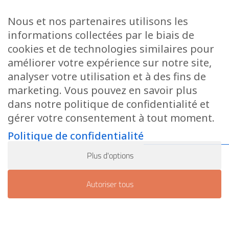
1328
1797
1913
Nous et nos partenaires utilisons les
1978
1996
2004
informations collectées par le biais de
cookies et de technologies similaires pour
2011
2021
2024
améliorer votre expérience sur notre site,
analyser votre utilisation et à des fins de
marketing. Vous pouvez en savoir plus
dans notre politique de confidentialité et
1328
gérer votre consentement à tout moment.
1ère trace écrite
Politique de confidentialité
Plus d'options
1ère trace écrite concernant le Moulin de Beckerich qui est
offert à l’Abbaye de Clairefontaine par Jean L’Aveugle,
Autoriser tous
comte de Luxembourg.