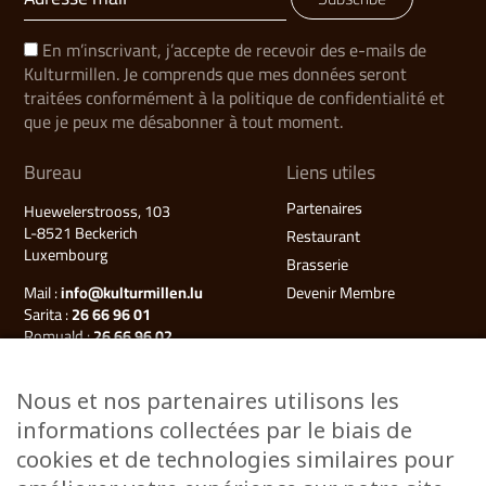
En m’inscrivant, j’accepte de recevoir des e-mails de
Kulturmillen. Je comprends que mes données seront
traitées conformément à la politique de confidentialité et
que je peux me désabonner à tout moment.
Bureau
Liens utiles
Partenaires
Huewelerstrooss, 103
L-8521 Beckerich
Restaurant
Luxembourg
Brasserie
Mail :
info@kulturmillen.lu
Devenir Membre
Sarita :
26 66 96 01
Romuald :
26 66 96 02
Françoise (Millegalerie) :
26 66 96 03
Nous et nos partenaires utilisons les
Plan du site
informations collectées par le biais de
Kulturmillen
cookies et de technologies similaires pour
Musée des énergies