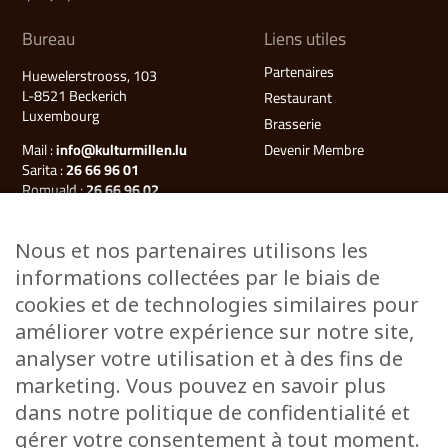
Bureau
Liens utiles
Partenaires
Huewelerstrooss, 103
L-8521 Beckerich
Restaurant
Luxembourg
Brasserie
Mail :
info@kulturmillen.lu
Devenir Membre
Sarita :
26 66 96 01
Romuald :
26 66 96 02
Françoise (Millegalerie) :
26 66 96 03
Nous et nos partenaires utilisons les
Plan du site
informations collectées par le biais de
Kulturmillen
cookies et de technologies similaires pour
Musée des énergies
améliorer votre expérience sur notre site,
Millegalerie
analyser votre utilisation et à des fins de
Évènements
marketing. Vous pouvez en savoir plus
Ateliers & Cours
dans notre politique de confidentialité et
Stages
gérer votre consentement à tout moment.
Visites guidées