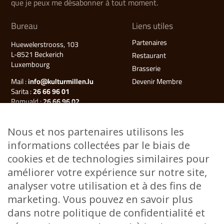
que je peux me désabonner à tout moment.
Bureau
Liens utiles
Partenaires
Huewelerstrooss, 103
L-8521 Beckerich
Restaurant
Luxembourg
Brasserie
Mail :
info@kulturmillen.lu
Devenir Membre
Sarita :
26 66 96 01
Romuald :
26 66 96 02
Françoise (Millegalerie) :
26 66 96 03
Nous et nos partenaires utilisons les
Plan du site
informations collectées par le biais de
Kulturmillen
cookies et de technologies similaires pour
Musée des énergies
améliorer votre expérience sur notre site,
Millegalerie
analyser votre utilisation et à des fins de
Évènements
marketing. Vous pouvez en savoir plus
Ateliers & Cours
dans notre politique de confidentialité et
Stages