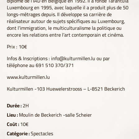
diplômé de l’IAD en Belgique en 1992. Il a fondé Tarantula
Luxembourg en 1995, avec laquelle il a produit plus de 50
longs-métrages depuis. Il développe sa carrière de
réalisateur autour de sujets spécifiques au Luxembourg,
dont l’immigration, le multiculturalisme la politique ou
encore les relations entre l’art contemporain et cinéma.
Prix : 10€
Infos & Inscriptions :
info@kulturmillen.lu
ou par
téléphone au 691 510 370/371
www.kulturmillen.lu
Kulturmillen -103 Huewelerstrooss – L-8521 Beckerich
Durée :
2H
Lieu :
Moulin de Beckerich -salle Scheier
Coût :
10€
Catégorie :
Spectacles