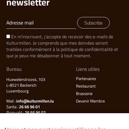
newsletter
Subscribe
En m’inscrivant, j’accepte de recevoir des e-mails de
Kulturmillen. Je comprends que mes données seront
traitées conformément à la politique de confidentialité et
que je peux me désabonner à tout moment.
Bureau
Liens utiles
Partenaires
Huewelerstrooss, 103
L-8521 Beckerich
Restaurant
Luxembourg
Brasserie
Mail :
info@kulturmillen.lu
Devenir Membre
Sarita :
26 66 96 01
Romuald :
26 66 96 02
Françoise (Millegalerie) :
26 66 96 03