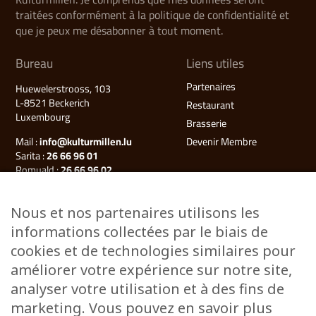
traitées conformément à la politique de confidentialité et
que je peux me désabonner à tout moment.
Bureau
Liens utiles
Partenaires
Huewelerstrooss, 103
L-8521 Beckerich
Restaurant
Luxembourg
Brasserie
Mail :
info@kulturmillen.lu
Devenir Membre
Sarita :
26 66 96 01
Romuald :
26 66 96 02
Françoise (Millegalerie) :
26 66 96 03
Nous et nos partenaires utilisons les
Plan du site
informations collectées par le biais de
Kulturmillen
cookies et de technologies similaires pour
Musée des énergies
améliorer votre expérience sur notre site,
Millegalerie
analyser votre utilisation et à des fins de
Évènements
marketing. Vous pouvez en savoir plus
Ateliers & Cours