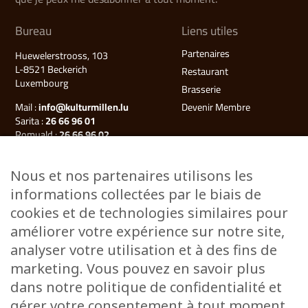
Bureau
Liens utiles
Partenaires
Huewelerstrooss, 103
L-8521 Beckerich
Restaurant
Luxembourg
Brasserie
Mail :
info@kulturmillen.lu
Devenir Membre
Sarita :
26 66 96 01
Romuald :
26 66 96 02
Françoise (Millegalerie) :
26 66 96 03
Nous et nos partenaires utilisons les
Plan du site
informations collectées par le biais de
Kulturmillen
cookies et de technologies similaires pour
Musée des énergies
améliorer votre expérience sur notre site,
Millegalerie
analyser votre utilisation et à des fins de
Évènements
marketing. Vous pouvez en savoir plus
Ateliers & Cours
dans notre politique de confidentialité et
Stages
gérer votre consentement à tout moment.