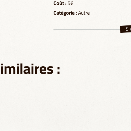
Coût :
5€
Catégorie :
Autre
S'
milaires :