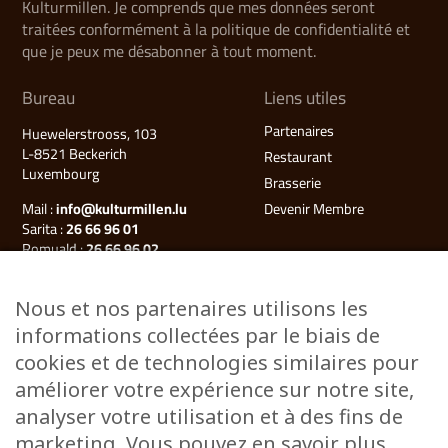
Kulturmillen. Je comprends que mes données seront
traitées conformément à la politique de confidentialité et
que je peux me désabonner à tout moment.
Bureau
Liens utiles
Partenaires
Huewelerstrooss, 103
L-8521 Beckerich
Restaurant
Luxembourg
Brasserie
Mail :
info@kulturmillen.lu
Devenir Membre
Sarita :
26 66 96 01
Romuald :
26 66 96 02
Françoise (Millegalerie) :
26 66 96 03
Nous et nos partenaires utilisons les
Plan du site
informations collectées par le biais de
Kulturmillen
cookies et de technologies similaires pour
Musée des énergies
améliorer votre expérience sur notre site,
Millegalerie
analyser votre utilisation et à des fins de
Évènements
marketing. Vous pouvez en savoir plus