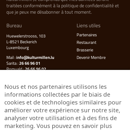
traitées conformément à la politique de confidentialité et
que je peux me désabonner à tout moment.
Bureau
Liens utiles
Partenaires
Huewelerstrooss, 103
L-8521 Beckerich
Restaurant
Luxembourg
Brasserie
Mail :
info@kulturmillen.lu
Devenir Membre
Sarita :
26 66 96 01
Romuald :
26 66 96 02
Françoise (Millegalerie) :
26 66 96 03
Nous et nos partenaires utilisons les
Plan du site
informations collectées par le biais de
Kulturmillen
cookies et de technologies similaires pour
Musée des énergies
améliorer votre expérience sur notre site,
Millegalerie
analyser votre utilisation et à des fins de
Évènements
marketing. Vous pouvez en savoir plus
Ateliers & Cours