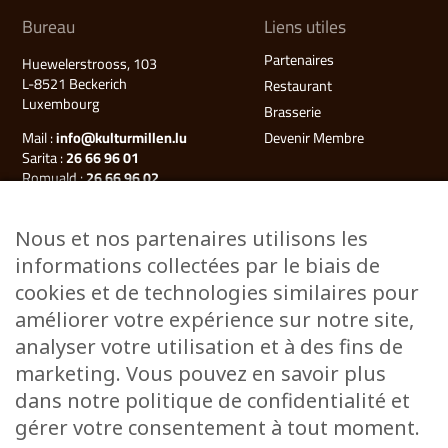
Bureau
Liens utiles
Partenaires
Huewelerstrooss, 103
L-8521 Beckerich
Restaurant
Luxembourg
Brasserie
Mail :
info@kulturmillen.lu
Devenir Membre
Sarita :
26 66 96 01
Romuald :
26 66 96 02
Françoise (Millegalerie) :
26 66 96 03
Nous et nos partenaires utilisons les
Plan du site
informations collectées par le biais de
Kulturmillen
cookies et de technologies similaires pour
Musée des énergies
améliorer votre expérience sur notre site,
Millegalerie
analyser votre utilisation et à des fins de
Évènements
marketing. Vous pouvez en savoir plus
Ateliers & Cours
dans notre politique de confidentialité et
Stages
gérer votre consentement à tout moment.
Visites guidées