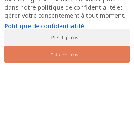
dans notre politique de confidentialité et
Atelier & cours similaires :
gérer votre consentement à tout moment.
Politique de confidentialité
Plus d'options
Autoriser tous
Restez informé des
dernières actualités et
événements grâce à notre
newsletter