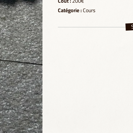
Coût :
200€
Catégorie :
Cours
S