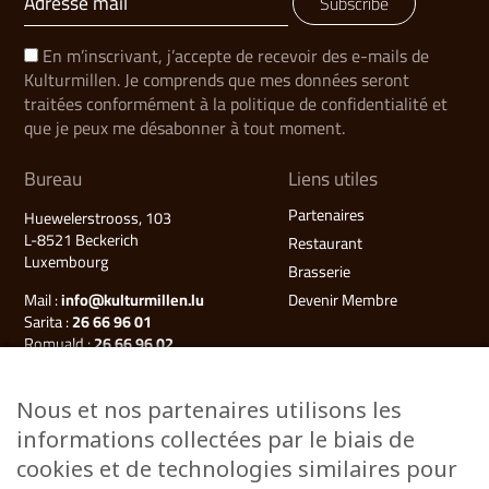
Subscribe
En m’inscrivant, j’accepte de recevoir des e-mails de
Kulturmillen. Je comprends que mes données seront
traitées conformément à la politique de confidentialité et
que je peux me désabonner à tout moment.
Bureau
Liens utiles
Partenaires
Huewelerstrooss, 103
L-8521 Beckerich
Restaurant
Luxembourg
Brasserie
Mail :
info@kulturmillen.lu
Devenir Membre
Sarita :
26 66 96 01
Romuald :
26 66 96 02
Françoise (Millegalerie) :
26 66 96 03
Nous et nos partenaires utilisons les
Plan du site
informations collectées par le biais de
Kulturmillen
cookies et de technologies similaires pour
Musée des énergies