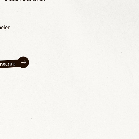
heier
inscrire