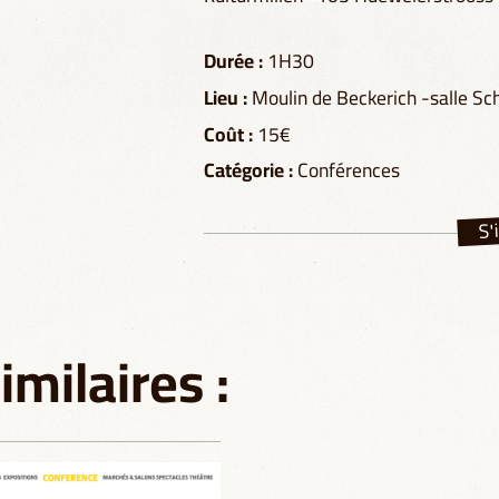
Durée :
1H30
Lieu :
Moulin de Beckerich -salle Sc
Coût :
15€
Catégorie :
Conférences
S'
milaires :