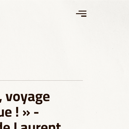
, voyage
e ! » -
de Laurent