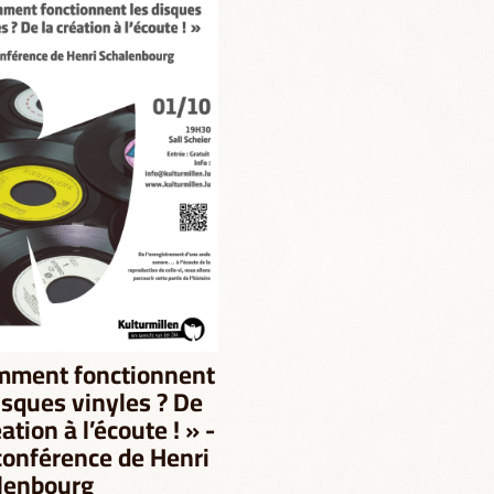
mment fonctionnent
isques vinyles ? De
éation à l’écoute ! » -
conférence de Henri
lenbourg