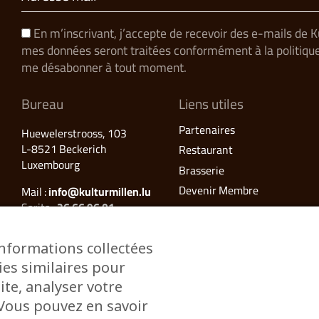
En m’inscrivant, j’accepte de recevoir des e-mails de 
mes données seront traitées conformément à la politique 
me désabonner à tout moment.
Bureau
Liens utiles
Partenaires
Huewelerstrooss, 103
L-8521 Beckerich
Restaurant
Luxembourg
Brasserie
Devenir Membre
Mail :
info@kulturmillen.lu
Sarita :
26 66 96 01
Romuald :
26 66 96 02
Françoise (Millegalerie) :
26 66
informations collectées
96 03
ies similaires pour
ite, analyser votre
. Vous pouvez en savoir