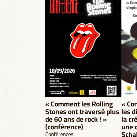
« Comment les Rolling
« Co
Stones ont traversé plus
les d
de 60 ans de rock ! »
la cr
(conférence)
une 
Scha
Conférences