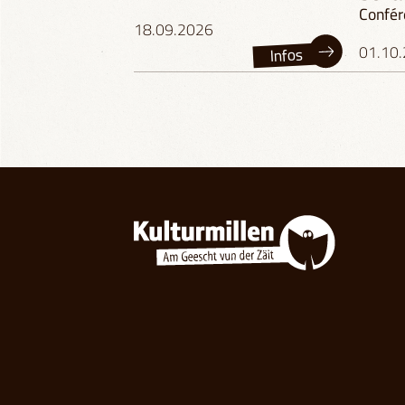
Confér
18.09.2026
01.10
Infos