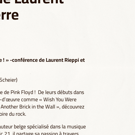
erre
 ! » -conférence de Laurent Rieppi et
Scheier)
 de Pink Floyd ! De leurs débuts dans
fs-d’œuvre comme « Wish You Were
Another Brick in the Wall », découvrez
ire du rock.
 auteur belge spécialisé dans la musique
ic 21, il partage sa passion à travers