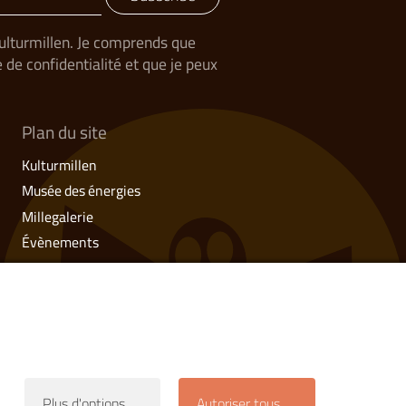
Kulturmillen. Je comprends que
de confidentialité et que je peux
Plan du site
Kulturmillen
Musée des énergies
Millegalerie
Évènements
Ateliers & Cours
Stages
Visites guidées
Camille’s Gaart
Contact
Plus d'options
Autoriser tous